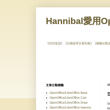
Hannibal愛用Op
《
OSS首頁
》《
日期排序文章列表
》《
標籤分類
2
文章分類標籤
OpenOffice/LibreOffice Base
OpenOffice/LibreOffice Calc
OpenOffice/LibreOffice Draw
S
OpenOffice/LibreOffice Impress
t