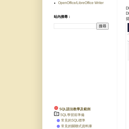
OpenOffice/LibreOffice Writer
D
D
站內搜尋：
提
SQL語法教學及範例
SQL學習前準備
◎
常見的SQL標準
◎
常見的關聯式資料庫