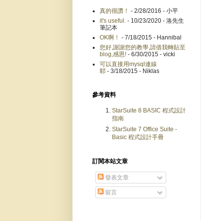
真的很讚！
- 2/28/2016
- 小平
it's useful.
- 10/23/2020
- 洛先生
筆記本
OK啊！
- 7/18/2015
- Hannibal
您好,謝謝您的教學,請借我轉貼至
blog,感恩!
- 6/30/2015
- vicki
可以直接用mysql連線
耶
- 3/18/2015
- Niklas
參考資料
StarSuite 8 BASIC 程式設計
指南
StarSuite 7 Office Suite -
Basic 程式設計手冊
訂閱本站文章
發表文章
留言