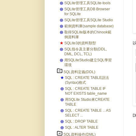
◎
SQLite管理工具SQLite-tools
◎
SQLite管理工具DB Browser
for SQLite
◎
SQLite管理工具SQLite Studio
◎
範例資料庫(sample database)
◎
取得SQLite版本的Chinook範
例資料庫
以
★
SQLite3的資料類型
◎
SQL指令及主要分類(DDL,
DML, DCL, TCL)
◎
用SQLiteStudio建立SQL學習
環境
SQL資料定義(DDL)
★
SQL : CREATE TABLE語法
(Syntax)格式
◎
SQL : CREATE TABLE IF
NOT EXISTS table_name
◎
用SQLite Studio來CREATE
TABLE
◎
SQL : CREATE TABLE ... AS
D
SELECT ...
◎
SQL : DROP TABLE
◎
SQL : ALTER TABLE
SQL資料操作(DML)