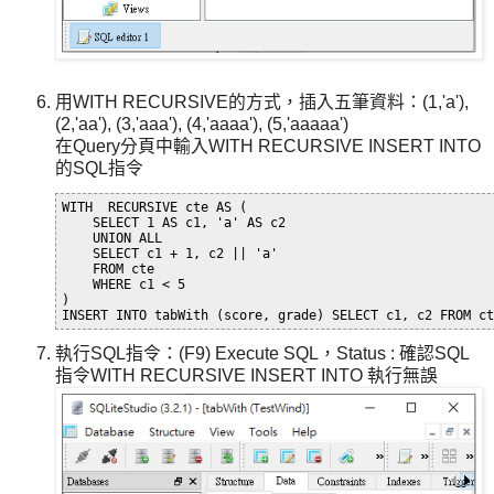
用WITH RECURSIVE的方式，插入五筆資料：(1,'a'),
(2,'aa'), (3,'aaa'), (4,'aaaa'), (5,'aaaaa')
在Query分頁中輸入WITH RECURSIVE INSERT INTO
的SQL指令
WITH  RECURSIVE cte AS (

    SELECT 1 AS c1, 'a' AS c2

    UNION ALL

    SELECT c1 + 1, c2 || 'a' 

    FROM cte

    WHERE c1 < 5

) 

執行SQL指令：(F9) Execute SQL，Status : 確認SQL
指令WITH RECURSIVE INSERT INTO 執行無誤