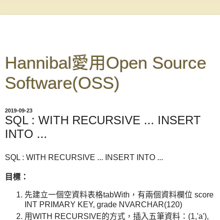
Hannibal愛用Open Source
Software(OSS)
2019-09-23
SQL : WITH RECURSIVE ... INSERT
INTO ...
SQL : WITH RECURSIVE ... INSERT INTO ...
目標：
先建立一個空資料表格tabWith，有兩個資料欄位 score
INT PRIMARY KEY, grade NVARCHAR(120)
用WITH RECURSIVE的方式，插入五筆資料：(1,'a'),