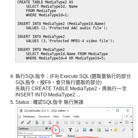
CREATE TABLE MediaType2 AS

    SELECT MediaTypeId, Name 

    FROM MediaType

    WHERE MediaTypeId=1;

INSERT INTO MediaType2 (MediaTypeId,Name) 

    VALUES (2,'Protected AAC audio file');

INSERT INTO MediaType2 

    VALUES (3,'Protected MPEG-4 video file');

INSERT INTO MediaType2 

    SELECT MediaTypeId,Name FROM MediaType 

執行SQL指令：(F9) Execute SQL (選取要執行的部分
SQL指令，按F9，會只執行選取的部分)
先執行 CREATE TABLE MediaType2，再執行一次
INSERT INTO MediaType2 ...
Status : 確認SQL指令 執行無誤