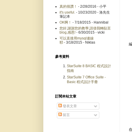
真的很讚！
- 2/28/2016
- 小平
it's useful.
- 10/23/2020
- 洛先生
筆記本
OK啊！
- 7/18/2015
- Hannibal
您好,謝謝您的教學,請借我轉貼至
blog,感恩!
- 6/30/2015
- vicki
可以直接用mysql連線
耶
- 3/18/2015
- Niklas
參考資料
StarSuite 8 BASIC 程式設計
指南
StarSuite 7 Office Suite -
Basic 程式設計手冊
訂閱本站文章
發表文章
留言