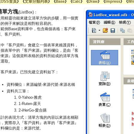
《
OSS首頁
》《
文章分類列表
》《
Base
》《
Calc
》《
Draw
》《
Impress
》《
Wri
清單方塊
(ListBox)：
使用精靈功能來建立清單方快的步驟，用一個實
際的例子來解說是相對較容易的。
在範例Base資料庫中，包含兩個表格：客戶來
源、客戶資料。
其中『客戶資料』會建立一個表單來維護資料，
這個表單中的『客戶來源』資料欄位，是由『客
戶來源』這個資料表格的資料所組成的清單方塊
來選取。
『客戶來源』已預先建立資料如下：
資料欄位：來源編號-來源代號-來源名稱
資料共三筆：
0-Yahoo-雅虎
1-Ruten-露天
2-iHerGo-愛合購
預計的表現方式：清單方塊的內容以來源名稱顯
示，實際存入『客戶資料』表單的『客戶來源』
資料欄位的是：來源代號。