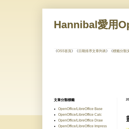
Hannibal愛用Op
《
OSS首頁
》《
日期排序文章列表
》《
標籤分類
20
文章分類標籤
OpenOffice/LibreOffice Base
OpenOffice/LibreOffice Calc
OpenOffice/LibreOffice Draw
OpenOffice/LibreOffice Impress