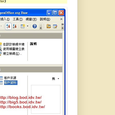
ter
》