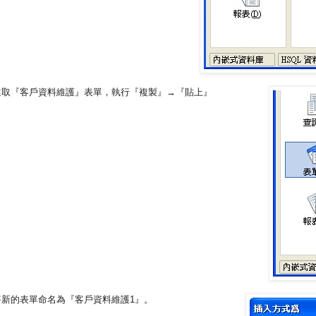
選取『客戶資料維護』表單，執行『複製』→『貼上』
將新的表單命名為『客戶資料維護1』。