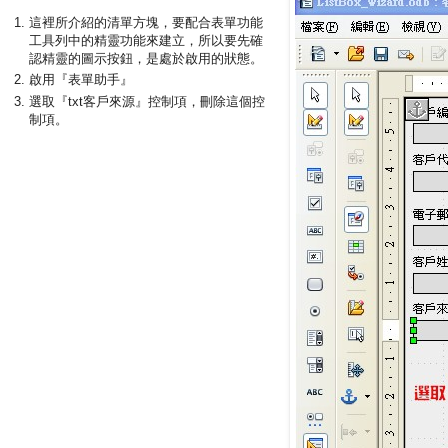
這裡所介紹的清單方塊，要配合表單功能
工具列中的精靈功能來建立，所以要先確
認精靈的圖示按鈕，是處於啟用的狀態。
啟用『表單助手』
選取『txt客戶來源』控制項，刪除這個控
制項。