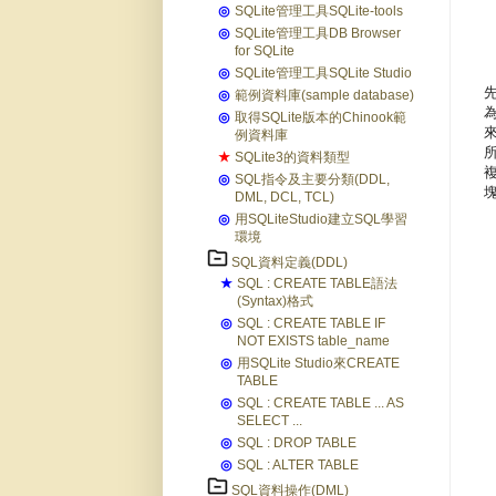
◎
SQLite管理工具SQLite-tools
◎
SQLite管理工具DB Browser
for SQLite
◎
SQLite管理工具SQLite Studio
◎
範例資料庫(sample database)
◎
取得SQLite版本的Chinook範
例資料庫
★
SQLite3的資料類型
◎
SQL指令及主要分類(DDL,
DML, DCL, TCL)
◎
用SQLiteStudio建立SQL學習
環境
SQL資料定義(DDL)
★
SQL : CREATE TABLE語法
(Syntax)格式
◎
SQL : CREATE TABLE IF
NOT EXISTS table_name
◎
用SQLite Studio來CREATE
TABLE
◎
SQL : CREATE TABLE ... AS
SELECT ...
◎
SQL : DROP TABLE
◎
SQL : ALTER TABLE
SQL資料操作(DML)