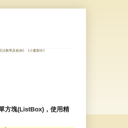
)
L語法教學及範例
》《
小書製作
》
單方塊(ListBox)，使用精